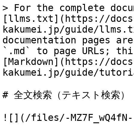
> For the complete docu
[llms.txt](https://docs
kakumei.jp/guide/llms.t
documentation pages are
`.md` to page URLs; thi
[Markdown](https://docs
kakumei.jp/guide/tutori
# 全文検索（テキスト検索）

![](/files/-MZ7F_wQ4fN-