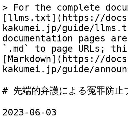
> For the complete docu
[llms.txt](https://docs
kakumei.jp/guide/llms.t
documentation pages are
`.md` to page URLs; thi
[Markdown](https://docs
kakumei.jp/guide/announ
# 先端的弁護による冤罪防止
2023-06-03
