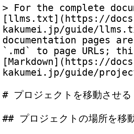
> For the complete docu
[llms.txt](https://docs
kakumei.jp/guide/llms.t
documentation pages are
`.md` to page URLs; thi
[Markdown](https://docs
kakumei.jp/guide/projec
# プロジェクトを移動させる

## プロジェクトの場所を移動