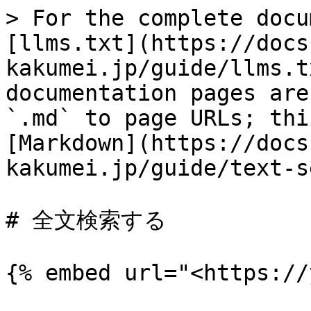
> For the complete docu
[llms.txt](https://docs
kakumei.jp/guide/llms.t
documentation pages are
`.md` to page URLs; thi
[Markdown](https://docs
kakumei.jp/guide/text-s
# 全文検索する

{% embed url="<https://