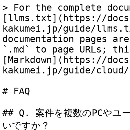
> For the complete docu
[llms.txt](https://docs
kakumei.jp/guide/llms.t
documentation pages are
`.md` to page URLs; thi
[Markdown](https://docs
kakumei.jp/guide/cloud/
# FAQ

## Q. 案件を複数のPCや
いですか？
