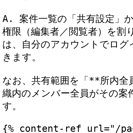
A. 案件一覧の「共有設定」
権限（編集者／閲覧者）を割
は、自分のアカウントでログ
きます。

なお、共有範囲を「**所内全
織内のメンバー全員がその案
す。

{% content-ref url="/pa