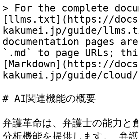
> For the complete docu
[llms.txt](https://docs
kakumei.jp/guide/llms.t
documentation pages are
`.md` to page URLs; thi
[Markdown](https://docs
kakumei.jp/guide/cloud/
# AI関連機能の概要

弁護革命は、弁護士の能力と
分析機能を提供します。 弁