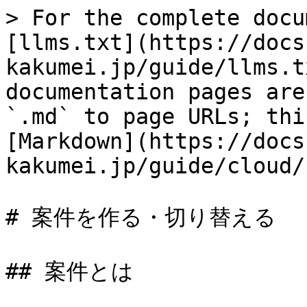
> For the complete docu
[llms.txt](https://docs
kakumei.jp/guide/llms.t
documentation pages are
`.md` to page URLs; thi
[Markdown](https://docs
kakumei.jp/guide/cloud/
# 案件を作る・切り替える

## 案件とは
